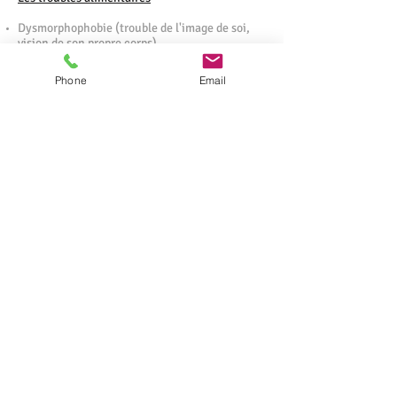
Dysmorphophobie (trouble de l'image de soi,
vision de son propre corps)
Travail de la tentation vis-à-vis des aliments
Phone
Email
Les troubles addictifs
Alcool
Tabac